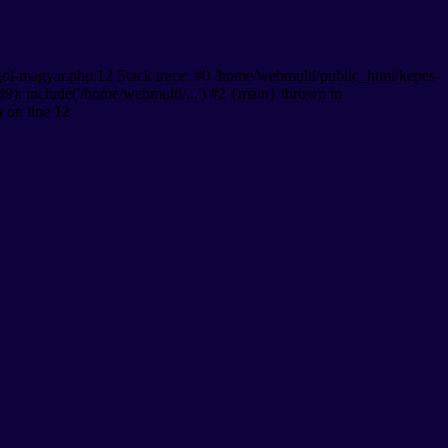
gol-magyar.php:12 Stack trace: #0 /home/webmulti/public_html/kepes-
9): include('/home/webmulti/...') #2 {main} thrown in
p
on line
12