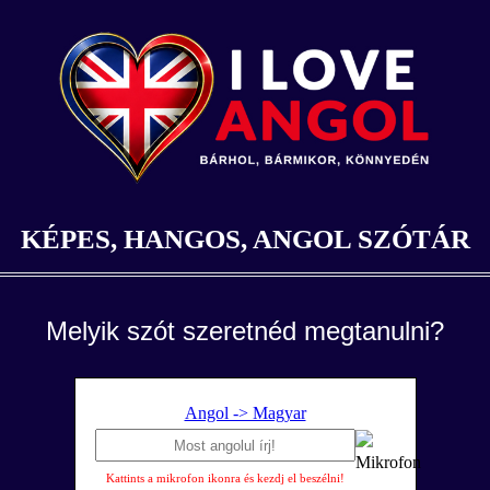
KÉPES, HANGOS, ANGOL SZÓTÁR
Melyik szót szeretnéd megtanulni?
Angol -> Magyar
Kattints a mikrofon ikonra és kezdj el beszélni!