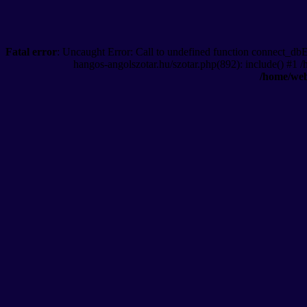
Fatal error
: Uncaught Error: Call to undefined function connect_db
hangos-angolszotar.hu/szotar.php(892): include() #1 
/home/web