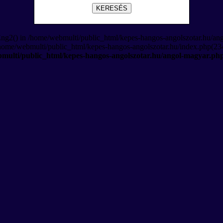
KERESÉS
Eng2() in /home/webmulti/public_html/kepes-hangos-angolszotar.hu/an
/home/webmulti/public_html/kepes-hangos-angolszotar.hu/index.php(234
multi/public_html/kepes-hangos-angolszotar.hu/angol-magyar.ph