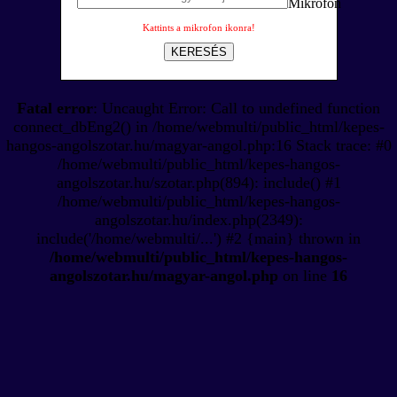
Kattints a mikrofon ikonra!
KERESÉS
Fatal error
: Uncaught Error: Call to undefined function
connect_dbEng2() in /home/webmulti/public_html/kepes-
hangos-angolszotar.hu/magyar-angol.php:16 Stack trace: #0
/home/webmulti/public_html/kepes-hangos-
angolszotar.hu/szotar.php(894): include() #1
/home/webmulti/public_html/kepes-hangos-
angolszotar.hu/index.php(2349):
include('/home/webmulti/...') #2 {main} thrown in
/home/webmulti/public_html/kepes-hangos-
angolszotar.hu/magyar-angol.php
on line
16