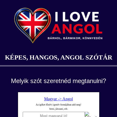
KÉPES, HANGOS, ANGOL SZÓTÁR
Melyik szót szeretnéd megtanulni?
Magyar -> Angol
Az igéket főnévi igenév formájában add meg!
futni, játszani, stb.