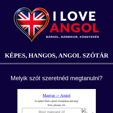
KÉPES, HANGOS, ANGOL SZÓTÁR
Melyik szót szeretnéd megtanulni?
Magyar -> Angol
Az igéket főnévi igenév formájában add meg!
futni, játszani, stb.