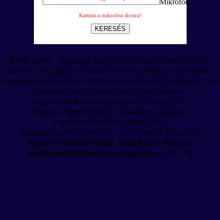
Kattints a mikrofon ikonra!
KERESÉS
Fatal error
: Uncaught Error: Call to undefined function
connect_dbEng2() in /home/webmulti/public_html/kepes-
hangos-angolszotar.hu/magyar-angol.php:16 Stack trace: #0
/home/webmulti/public_html/kepes-hangos-
angolszotar.hu/szotar.php(894): include() #1
/home/webmulti/public_html/kepes-hangos-
angolszotar.hu/index.php(2349):
include('/home/webmulti/...') #2 {main} thrown in
/home/webmulti/public_html/kepes-hangos-
angolszotar.hu/magyar-angol.php
on line
16