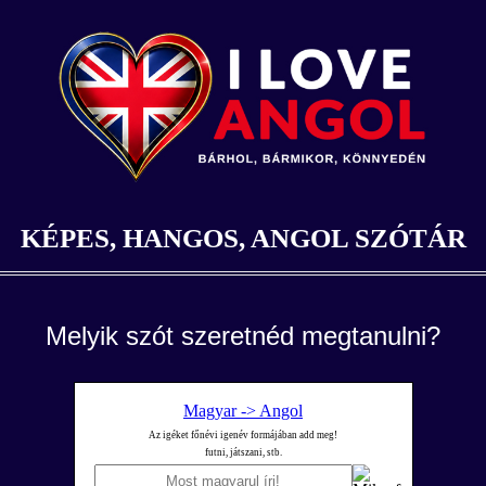
KÉPES, HANGOS, ANGOL SZÓTÁR
Melyik szót szeretnéd megtanulni?
Magyar -> Angol
Az igéket főnévi igenév formájában add meg!
futni, játszani, stb.