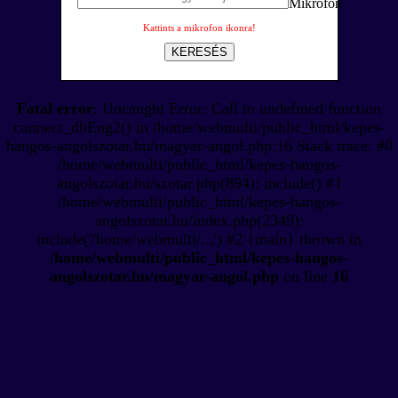
Kattints a mikrofon ikonra!
KERESÉS
Fatal error
: Uncaught Error: Call to undefined function
connect_dbEng2() in /home/webmulti/public_html/kepes-
hangos-angolszotar.hu/magyar-angol.php:16 Stack trace: #0
/home/webmulti/public_html/kepes-hangos-
angolszotar.hu/szotar.php(894): include() #1
/home/webmulti/public_html/kepes-hangos-
angolszotar.hu/index.php(2349):
include('/home/webmulti/...') #2 {main} thrown in
/home/webmulti/public_html/kepes-hangos-
angolszotar.hu/magyar-angol.php
on line
16