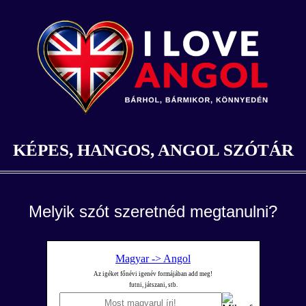
KÉPES, HANGOS, ANGOL SZÓTÁR
Melyik szót szeretnéd megtanulni?
Magyar -> Angol
Az igéket főnévi igenév formájában add meg!
futni, játszani, stb.