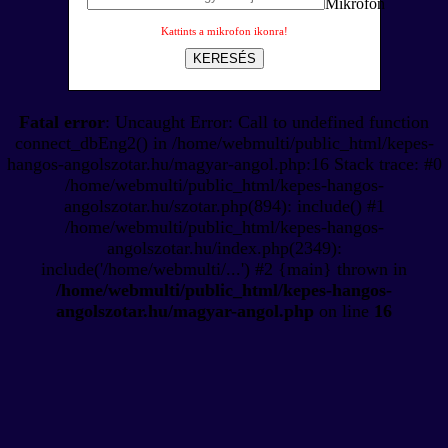
Kattints a mikrofon ikonra!
KERESÉS
Fatal error
: Uncaught Error: Call to undefined function
connect_dbEng2() in /home/webmulti/public_html/kepes-
hangos-angolszotar.hu/magyar-angol.php:16 Stack trace: #0
/home/webmulti/public_html/kepes-hangos-
angolszotar.hu/szotar.php(894): include() #1
/home/webmulti/public_html/kepes-hangos-
angolszotar.hu/index.php(2349):
include('/home/webmulti/...') #2 {main} thrown in
/home/webmulti/public_html/kepes-hangos-
angolszotar.hu/magyar-angol.php
on line
16