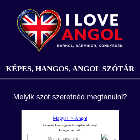
KÉPES, HANGOS, ANGOL SZÓTÁR
Melyik szót szeretnéd megtanulni?
Magyar -> Angol
Az igéket főnévi igenév formájában add meg!
futni, játszani, stb.