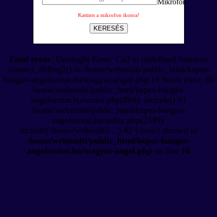
Kattints a mikrofon ikonra!
KERESÉS
Fatal error
: Uncaught Error: Call to undefined function
connect_dbEng2() in /home/webmulti/public_html/kepes-
hangos-angolszotar.hu/magyar-angol.php:16 Stack trace: #0
/home/webmulti/public_html/kepes-hangos-
angolszotar.hu/szotar.php(894): include() #1
/home/webmulti/public_html/kepes-hangos-
angolszotar.hu/index.php(2349):
include('/home/webmulti/...') #2 {main} thrown in
/home/webmulti/public_html/kepes-hangos-
angolszotar.hu/magyar-angol.php
on line
16