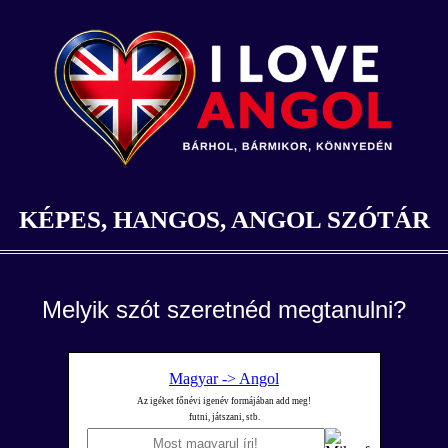
KÉPES, HANGOS, ANGOL SZÓTÁR
Melyik szót szeretnéd megtanulni?
Magyar -> Angol
Az igéket főnévi igenév formájában add meg!
futni, játszani, stb.