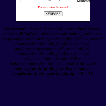
Kattints a mikrofon ikonra!
KERESÉS
Fatal error
: Uncaught Error: Call to undefined function
connect_dbEng2() in /home/webmulti/public_html/kepes-
hangos-angolszotar.hu/magyar-angol.php:16 Stack trace: #0
/home/webmulti/public_html/kepes-hangos-
angolszotar.hu/szotar.php(894): include() #1
/home/webmulti/public_html/kepes-hangos-
angolszotar.hu/index.php(2349):
include('/home/webmulti/...') #2 {main} thrown in
/home/webmulti/public_html/kepes-hangos-
angolszotar.hu/magyar-angol.php
on line
16