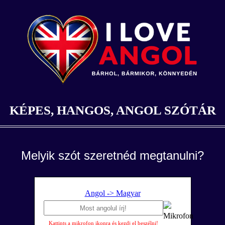
KÉPES, HANGOS, ANGOL SZÓTÁR
Melyik szót szeretnéd megtanulni?
Angol -> Magyar
Kattints a mikrofon ikonra és kezdj el beszélni!