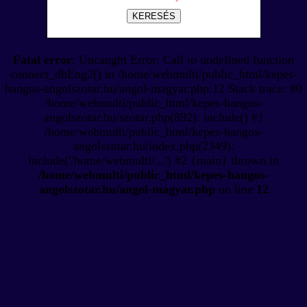
KERESÉS
Fatal error
: Uncaught Error: Call to undefined function
connect_dbEng2() in /home/webmulti/public_html/kepes-
hangos-angolszotar.hu/angol-magyar.php:12 Stack trace: #0
/home/webmulti/public_html/kepes-hangos-
angolszotar.hu/szotar.php(892): include() #1
/home/webmulti/public_html/kepes-hangos-
angolszotar.hu/index.php(2349):
include('/home/webmulti/...') #2 {main} thrown in
/home/webmulti/public_html/kepes-hangos-
angolszotar.hu/angol-magyar.php
on line
12