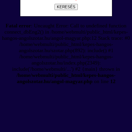
KERESÉS
Fatal error
: Uncaught Error: Call to undefined function
connect_dbEng2() in /home/webmulti/public_html/kepes-
hangos-angolszotar.hu/angol-magyar.php:12 Stack trace: #0
/home/webmulti/public_html/kepes-hangos-
angolszotar.hu/szotar.php(892): include() #1
/home/webmulti/public_html/kepes-hangos-
angolszotar.hu/index.php(2349):
include('/home/webmulti/...') #2 {main} thrown in
/home/webmulti/public_html/kepes-hangos-
angolszotar.hu/angol-magyar.php
on line
12