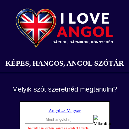
KÉPES, HANGOS, ANGOL SZÓTÁR
Melyik szót szeretnéd megtanulni?
Angol -> Magyar
Kattints a mikrofon ikonra és kezdj el beszélni!