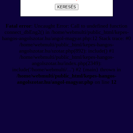
KERESÉS
Fatal error
: Uncaught Error: Call to undefined function
connect_dbEng2() in /home/webmulti/public_html/kepes-
hangos-angolszotar.hu/angol-magyar.php:12 Stack trace: #0
/home/webmulti/public_html/kepes-hangos-
angolszotar.hu/szotar.php(892): include() #1
/home/webmulti/public_html/kepes-hangos-
angolszotar.hu/index.php(2349):
include('/home/webmulti/...') #2 {main} thrown in
/home/webmulti/public_html/kepes-hangos-
angolszotar.hu/angol-magyar.php
on line
12