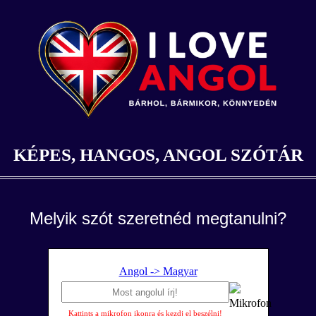
KÉPES, HANGOS, ANGOL SZÓTÁR
Melyik szót szeretnéd megtanulni?
Angol -> Magyar
Kattints a mikrofon ikonra és kezdj el beszélni!