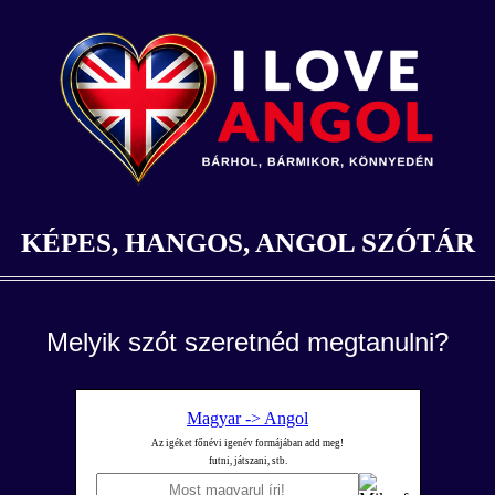
KÉPES, HANGOS, ANGOL SZÓTÁR
Melyik szót szeretnéd megtanulni?
Magyar -> Angol
Az igéket főnévi igenév formájában add meg!
futni, játszani, stb.