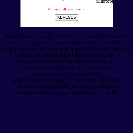
Kattints a mikrofon ikonra!
KERESÉS
Fatal error
: Uncaught Error: Call to undefined function
connect_dbEng2() in /home/webmulti/public_html/kepes-
hangos-angolszotar.hu/magyar-angol.php:16 Stack trace: #0
/home/webmulti/public_html/kepes-hangos-
angolszotar.hu/szotar.php(894): include() #1
/home/webmulti/public_html/kepes-hangos-
angolszotar.hu/index.php(2349):
include('/home/webmulti/...') #2 {main} thrown in
/home/webmulti/public_html/kepes-hangos-
angolszotar.hu/magyar-angol.php
on line
16