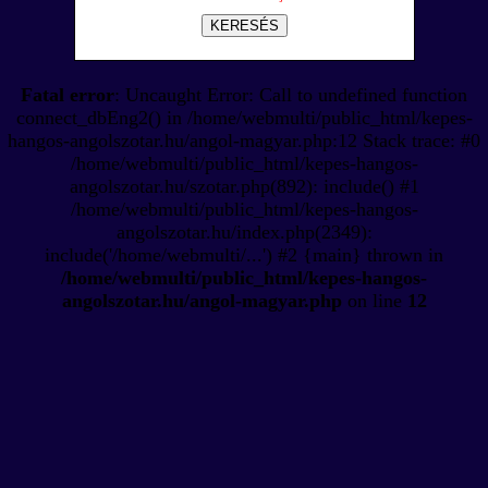
KERESÉS
Fatal error
: Uncaught Error: Call to undefined function
connect_dbEng2() in /home/webmulti/public_html/kepes-
hangos-angolszotar.hu/angol-magyar.php:12 Stack trace: #0
/home/webmulti/public_html/kepes-hangos-
angolszotar.hu/szotar.php(892): include() #1
/home/webmulti/public_html/kepes-hangos-
angolszotar.hu/index.php(2349):
include('/home/webmulti/...') #2 {main} thrown in
/home/webmulti/public_html/kepes-hangos-
angolszotar.hu/angol-magyar.php
on line
12