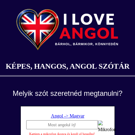
KÉPES, HANGOS, ANGOL SZÓTÁR
Melyik szót szeretnéd megtanulni?
Angol -> Magyar
Kattints a mikrofon ikonra és kezdj el beszélni!