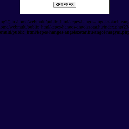
KERESÉS
Eng2() in /home/webmulti/public_html/kepes-hangos-angolszotar.hu/an
/home/webmulti/public_html/kepes-hangos-angolszotar.hu/index.php(234
multi/public_html/kepes-hangos-angolszotar.hu/angol-magyar.ph