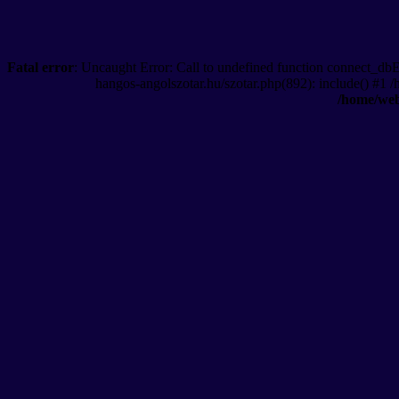
Fatal error
: Uncaught Error: Call to undefined function connect_db
hangos-angolszotar.hu/szotar.php(892): include() #1 
/home/web