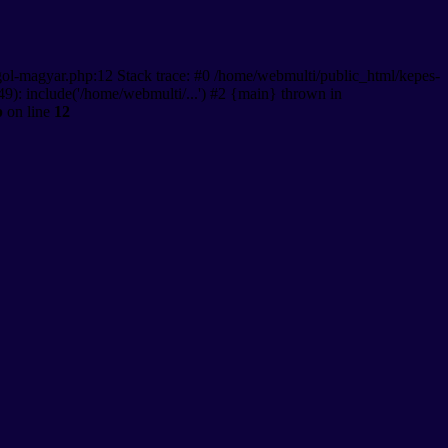
gol-magyar.php:12 Stack trace: #0 /home/webmulti/public_html/kepes-
9): include('/home/webmulti/...') #2 {main} thrown in
p
on line
12