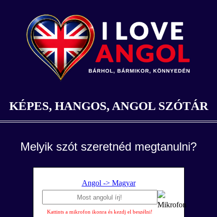
KÉPES, HANGOS, ANGOL SZÓTÁR
Melyik szót szeretnéd megtanulni?
Angol -> Magyar
Kattints a mikrofon ikonra és kezdj el beszélni!