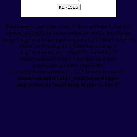
KERESÉS
Fatal error
: Uncaught Error: Call to undefined function
connect_dbEng2() in /home/webmulti/public_html/kepes-
hangos-angolszotar.hu/angol-magyar.php:12 Stack trace: #0
/home/webmulti/public_html/kepes-hangos-
angolszotar.hu/szotar.php(892): include() #1
/home/webmulti/public_html/kepes-hangos-
angolszotar.hu/index.php(2349):
include('/home/webmulti/...') #2 {main} thrown in
/home/webmulti/public_html/kepes-hangos-
angolszotar.hu/angol-magyar.php
on line
12