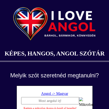
KÉPES, HANGOS, ANGOL SZÓTÁR
Melyik szót szeretnéd megtanulni?
Angol -> Magyar
Kattints a mikrofon ikonra és kezdj el beszélni!