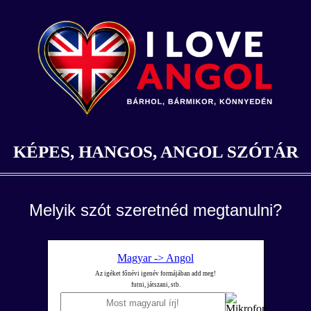
KÉPES, HANGOS, ANGOL SZÓTÁR
Melyik szót szeretnéd megtanulni?
Magyar -> Angol
Az igéket főnévi igenév formájában add meg!
futni, játszani, stb.