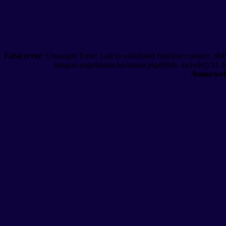
Fatal error
: Uncaught Error: Call to undefined function connect_db
hangos-angolszotar.hu/szotar.php(894): include() #1 
/home/web