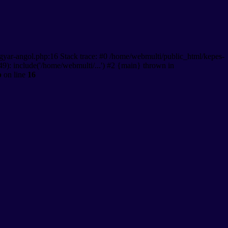
gyar-angol.php:16 Stack trace: #0 /home/webmulti/public_html/kepes-
9): include('/home/webmulti/...') #2 {main} thrown in
p
on line
16