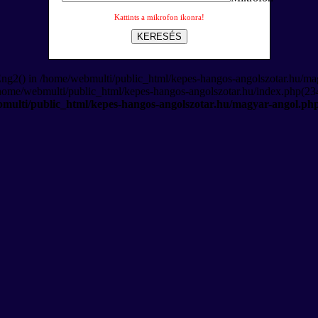
Kattints a mikrofon ikonra!
KERESÉS
Eng2() in /home/webmulti/public_html/kepes-hangos-angolszotar.hu/ma
/home/webmulti/public_html/kepes-hangos-angolszotar.hu/index.php(234
multi/public_html/kepes-hangos-angolszotar.hu/magyar-angol.ph