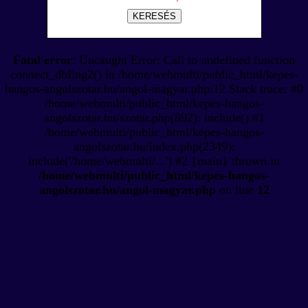
KERESÉS
Fatal error
: Uncaught Error: Call to undefined function
connect_dbEng2() in /home/webmulti/public_html/kepes-
hangos-angolszotar.hu/angol-magyar.php:12 Stack trace: #0
/home/webmulti/public_html/kepes-hangos-
angolszotar.hu/szotar.php(892): include() #1
/home/webmulti/public_html/kepes-hangos-
angolszotar.hu/index.php(2349):
include('/home/webmulti/...') #2 {main} thrown in
/home/webmulti/public_html/kepes-hangos-
angolszotar.hu/angol-magyar.php
on line
12