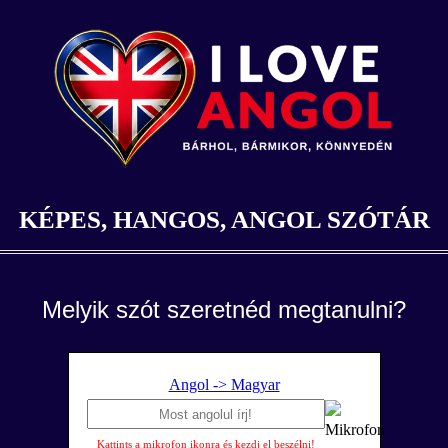
KÉPES, HANGOS, ANGOL SZÓTÁR
Melyik szót szeretnéd megtanulni?
Angol -> Magyar
Kattints a mikrofon ikonra és kezdj el beszélni!