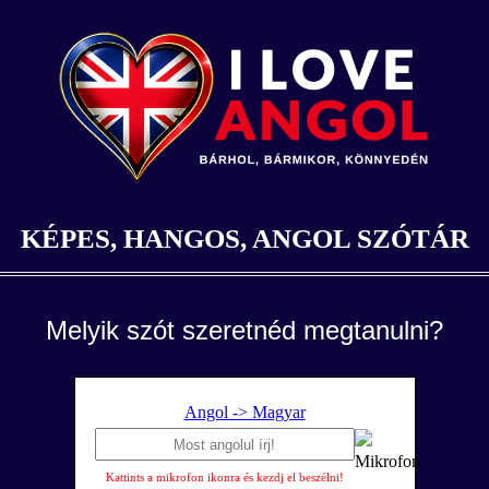
KÉPES, HANGOS, ANGOL SZÓTÁR
Melyik szót szeretnéd megtanulni?
Angol -> Magyar
Kattints a mikrofon ikonra és kezdj el beszélni!