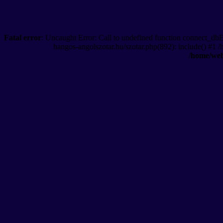
Fatal error
: Uncaught Error: Call to undefined function connect_db
hangos-angolszotar.hu/szotar.php(892): include() #1 
/home/web