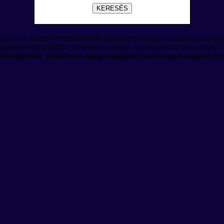
KERESÉS
Eng2() in /home/webmulti/public_html/kepes-hangos-angolszotar.hu/an
/home/webmulti/public_html/kepes-hangos-angolszotar.hu/index.php(234
multi/public_html/kepes-hangos-angolszotar.hu/angol-magyar.ph