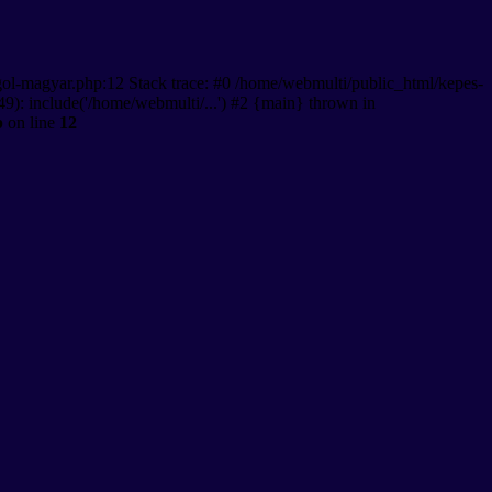
gol-magyar.php:12 Stack trace: #0 /home/webmulti/public_html/kepes-
9): include('/home/webmulti/...') #2 {main} thrown in
p
on line
12