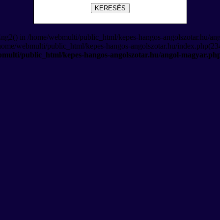
KERESÉS
Eng2() in /home/webmulti/public_html/kepes-hangos-angolszotar.hu/an
/home/webmulti/public_html/kepes-hangos-angolszotar.hu/index.php(234
multi/public_html/kepes-hangos-angolszotar.hu/angol-magyar.ph