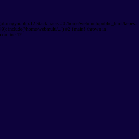
gol-magyar.php:12 Stack trace: #0 /home/webmulti/public_html/kepes-
9): include('/home/webmulti/...') #2 {main} thrown in
p
on line
12