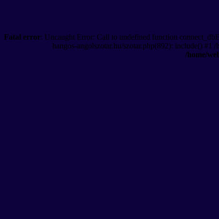
Fatal error
: Uncaught Error: Call to undefined function connect_db
hangos-angolszotar.hu/szotar.php(892): include() #1 
/home/web