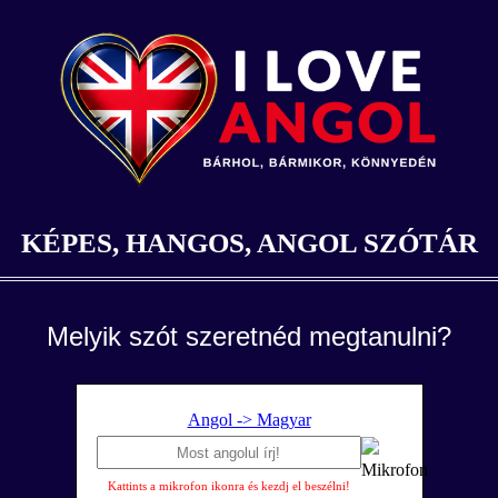
KÉPES, HANGOS, ANGOL SZÓTÁR
Melyik szót szeretnéd megtanulni?
Angol -> Magyar
Kattints a mikrofon ikonra és kezdj el beszélni!