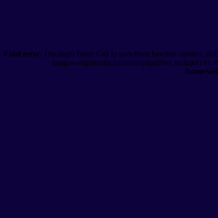
Fatal error
: Uncaught Error: Call to undefined function connect_db
hangos-angolszotar.hu/szotar.php(894): include() #1 
/home/web