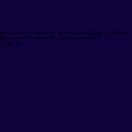
gyar-angol.php:16 Stack trace: #0 /home/webmulti/public_html/kepes-
9): include('/home/webmulti/...') #2 {main} thrown in
p
on line
16