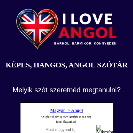
KÉPES, HANGOS, ANGOL SZÓTÁR
Melyik szót szeretnéd megtanulni?
Magyar -> Angol
Az igéket főnévi igenév formájában add meg!
futni, játszani, stb.