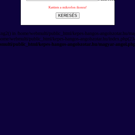
Kattints a mikrofon ikonra!
KERESÉS
Eng2() in /home/webmulti/public_html/kepes-hangos-angolszotar.hu/ma
/home/webmulti/public_html/kepes-hangos-angolszotar.hu/index.php(234
multi/public_html/kepes-hangos-angolszotar.hu/magyar-angol.ph