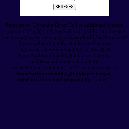
KERESÉS
Fatal error
: Uncaught Error: Call to undefined function
connect_dbEng2() in /home/webmulti/public_html/kepes-
hangos-angolszotar.hu/angol-magyar.php:12 Stack trace: #0
/home/webmulti/public_html/kepes-hangos-
angolszotar.hu/szotar.php(892): include() #1
/home/webmulti/public_html/kepes-hangos-
angolszotar.hu/index.php(2349):
include('/home/webmulti/...') #2 {main} thrown in
/home/webmulti/public_html/kepes-hangos-
angolszotar.hu/angol-magyar.php
on line
12