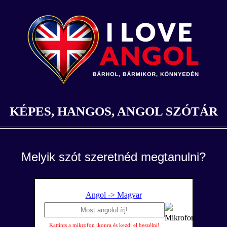
KÉPES, HANGOS, ANGOL SZÓTÁR
Melyik szót szeretnéd megtanulni?
Angol -> Magyar
Kattints a mikrofon ikonra és kezdj el beszélni!