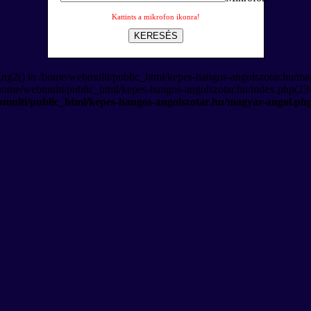
Kattints a mikrofon ikonra!
KERESÉS
Eng2() in /home/webmulti/public_html/kepes-hangos-angolszotar.hu/ma
/home/webmulti/public_html/kepes-hangos-angolszotar.hu/index.php(234
multi/public_html/kepes-hangos-angolszotar.hu/magyar-angol.ph