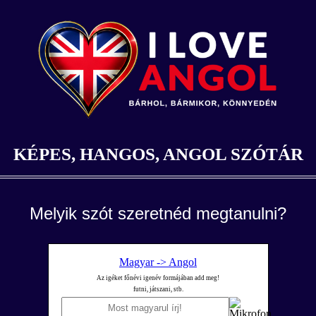
KÉPES, HANGOS, ANGOL SZÓTÁR
Melyik szót szeretnéd megtanulni?
Magyar -> Angol
Az igéket főnévi igenév formájában add meg!
futni, játszani, stb.