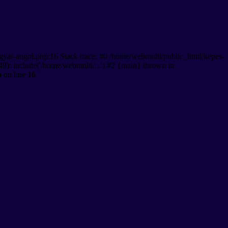
gyar-angol.php:16 Stack trace: #0 /home/webmulti/public_html/kepes-
9): include('/home/webmulti/...') #2 {main} thrown in
p
on line
16