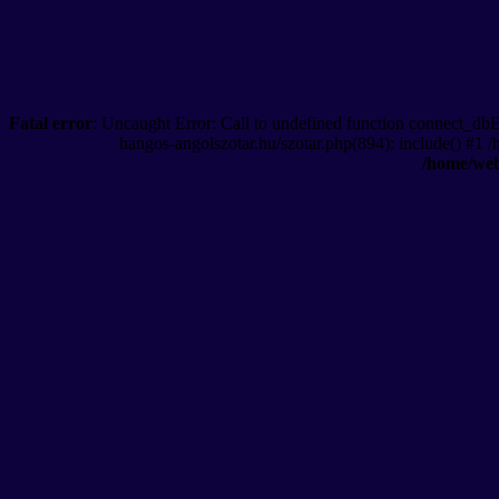
Fatal error
: Uncaught Error: Call to undefined function connect_db
hangos-angolszotar.hu/szotar.php(894): include() #1 
/home/web