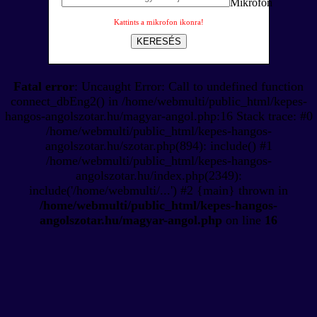
Kattints a mikrofon ikonra!
KERESÉS
Fatal error
: Uncaught Error: Call to undefined function
connect_dbEng2() in /home/webmulti/public_html/kepes-
hangos-angolszotar.hu/magyar-angol.php:16 Stack trace: #0
/home/webmulti/public_html/kepes-hangos-
angolszotar.hu/szotar.php(894): include() #1
/home/webmulti/public_html/kepes-hangos-
angolszotar.hu/index.php(2349):
include('/home/webmulti/...') #2 {main} thrown in
/home/webmulti/public_html/kepes-hangos-
angolszotar.hu/magyar-angol.php
on line
16