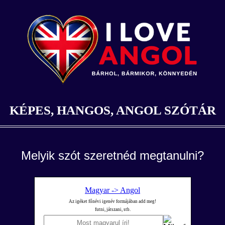
KÉPES, HANGOS, ANGOL SZÓTÁR
Melyik szót szeretnéd megtanulni?
Magyar -> Angol
Az igéket főnévi igenév formájában add meg!
futni, játszani, stb.