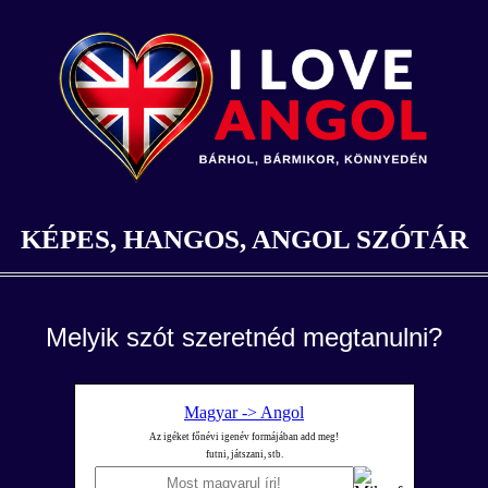
KÉPES, HANGOS, ANGOL SZÓTÁR
Melyik szót szeretnéd megtanulni?
Magyar -> Angol
Az igéket főnévi igenév formájában add meg!
futni, játszani, stb.