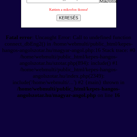
Kattints a mikrofon ikonra!
KERESÉS
Fatal error
: Uncaught Error: Call to undefined function
connect_dbEng2() in /home/webmulti/public_html/kepes-
hangos-angolszotar.hu/magyar-angol.php:16 Stack trace: #0
/home/webmulti/public_html/kepes-hangos-
angolszotar.hu/szotar.php(894): include() #1
/home/webmulti/public_html/kepes-hangos-
angolszotar.hu/index.php(2349):
include('/home/webmulti/...') #2 {main} thrown in
/home/webmulti/public_html/kepes-hangos-
angolszotar.hu/magyar-angol.php
on line
16