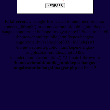
KERESÉS
Fatal error
: Uncaught Error: Call to undefined function
connect_dbEng2() in /home/webmulti/public_html/kepes-
hangos-angolszotar.hu/angol-magyar.php:12 Stack trace: #0
/home/webmulti/public_html/kepes-hangos-
angolszotar.hu/szotar.php(892): include() #1
/home/webmulti/public_html/kepes-hangos-
angolszotar.hu/index.php(2349):
include('/home/webmulti/...') #2 {main} thrown in
/home/webmulti/public_html/kepes-hangos-
angolszotar.hu/angol-magyar.php
on line
12