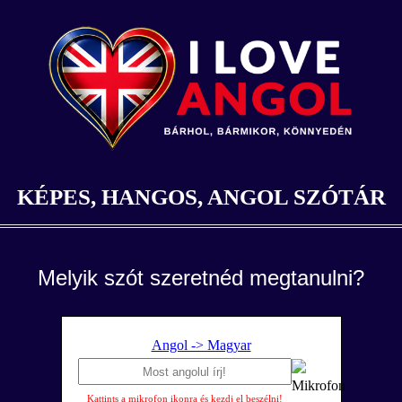
KÉPES, HANGOS, ANGOL SZÓTÁR
Melyik szót szeretnéd megtanulni?
Angol -> Magyar
Kattints a mikrofon ikonra és kezdj el beszélni!