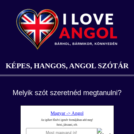
KÉPES, HANGOS, ANGOL SZÓTÁR
Melyik szót szeretnéd megtanulni?
Magyar -> Angol
Az igéket főnévi igenév formájában add meg!
futni, játszani, stb.