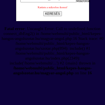
Kattints a mikrofon ikonra!
KERESÉS
Fatal error
: Uncaught Error: Call to undefined function
connect_dbEng2() in /home/webmulti/public_html/kepes-
hangos-angolszotar.hu/magyar-angol.php:16 Stack trace: #0
/home/webmulti/public_html/kepes-hangos-
angolszotar.hu/szotar.php(894): include() #1
/home/webmulti/public_html/kepes-hangos-
angolszotar.hu/index.php(2349):
include('/home/webmulti/...') #2 {main} thrown in
/home/webmulti/public_html/kepes-hangos-
angolszotar.hu/magyar-angol.php
on line
16