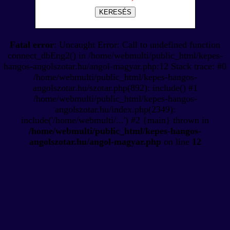
KERESÉS
Fatal error
: Uncaught Error: Call to undefined function
connect_dbEng2() in /home/webmulti/public_html/kepes-
hangos-angolszotar.hu/angol-magyar.php:12 Stack trace: #0
/home/webmulti/public_html/kepes-hangos-
angolszotar.hu/szotar.php(892): include() #1
/home/webmulti/public_html/kepes-hangos-
angolszotar.hu/index.php(2349):
include('/home/webmulti/...') #2 {main} thrown in
/home/webmulti/public_html/kepes-hangos-
angolszotar.hu/angol-magyar.php
on line
12