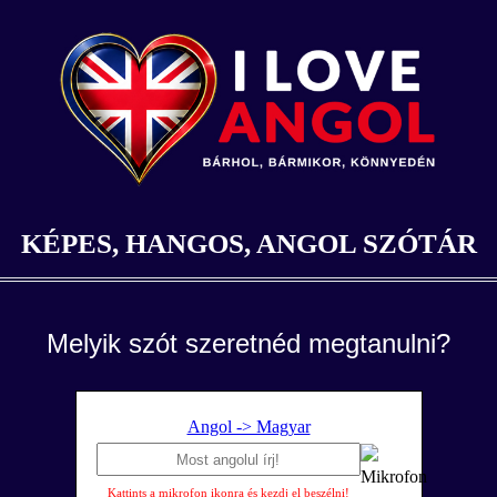
KÉPES, HANGOS, ANGOL SZÓTÁR
Melyik szót szeretnéd megtanulni?
Angol -> Magyar
Kattints a mikrofon ikonra és kezdj el beszélni!