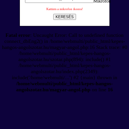
Kattints a mikrofon ikonra!
KERESÉS
Fatal error
: Uncaught Error: Call to undefined function
connect_dbEng2() in /home/webmulti/public_html/kepes-
hangos-angolszotar.hu/magyar-angol.php:16 Stack trace: #0
/home/webmulti/public_html/kepes-hangos-
angolszotar.hu/szotar.php(894): include() #1
/home/webmulti/public_html/kepes-hangos-
angolszotar.hu/index.php(2349):
include('/home/webmulti/...') #2 {main} thrown in
/home/webmulti/public_html/kepes-hangos-
angolszotar.hu/magyar-angol.php
on line
16