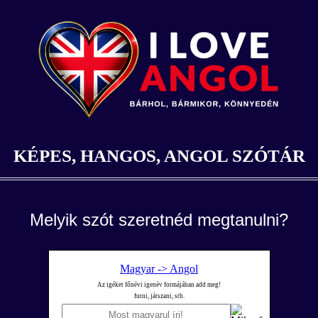
KÉPES, HANGOS, ANGOL SZÓTÁR
Melyik szót szeretnéd megtanulni?
Magyar -> Angol
Az igéket főnévi igenév formájában add meg!
futni, játszani, stb.