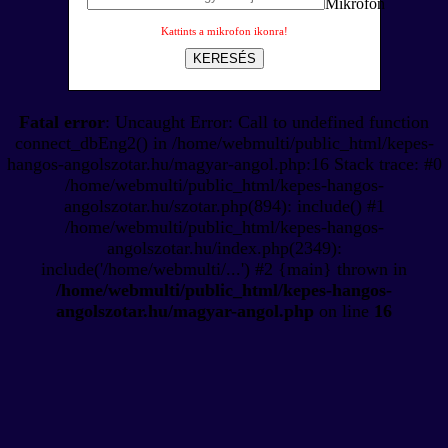
Kattints a mikrofon ikonra!
KERESÉS
Fatal error
: Uncaught Error: Call to undefined function
connect_dbEng2() in /home/webmulti/public_html/kepes-
hangos-angolszotar.hu/magyar-angol.php:16 Stack trace: #0
/home/webmulti/public_html/kepes-hangos-
angolszotar.hu/szotar.php(894): include() #1
/home/webmulti/public_html/kepes-hangos-
angolszotar.hu/index.php(2349):
include('/home/webmulti/...') #2 {main} thrown in
/home/webmulti/public_html/kepes-hangos-
angolszotar.hu/magyar-angol.php
on line
16