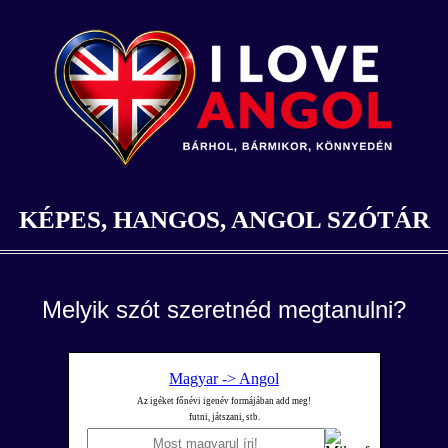
KÉPES, HANGOS, ANGOL SZÓTÁR
Melyik szót szeretnéd megtanulni?
Magyar -> Angol
Az igéket főnévi igenév formájában add meg!
futni, játszani, stb.