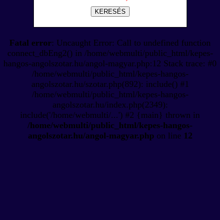
KERESÉS
Fatal error
: Uncaught Error: Call to undefined function
connect_dbEng2() in /home/webmulti/public_html/kepes-
hangos-angolszotar.hu/angol-magyar.php:12 Stack trace: #0
/home/webmulti/public_html/kepes-hangos-
angolszotar.hu/szotar.php(892): include() #1
/home/webmulti/public_html/kepes-hangos-
angolszotar.hu/index.php(2349):
include('/home/webmulti/...') #2 {main} thrown in
/home/webmulti/public_html/kepes-hangos-
angolszotar.hu/angol-magyar.php
on line
12