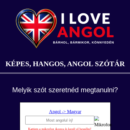
KÉPES, HANGOS, ANGOL SZÓTÁR
Melyik szót szeretnéd megtanulni?
Angol -> Magyar
Kattints a mikrofon ikonra és kezdj el beszélni!