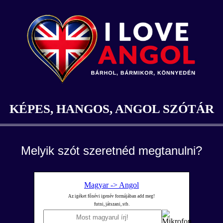
KÉPES, HANGOS, ANGOL SZÓTÁR
Melyik szót szeretnéd megtanulni?
Magyar -> Angol
Az igéket főnévi igenév formájában add meg!
futni, játszani, stb.