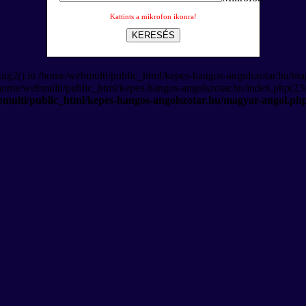
Kattints a mikrofon ikonra!
KERESÉS
Eng2() in /home/webmulti/public_html/kepes-hangos-angolszotar.hu/ma
/home/webmulti/public_html/kepes-hangos-angolszotar.hu/index.php(234
multi/public_html/kepes-hangos-angolszotar.hu/magyar-angol.ph