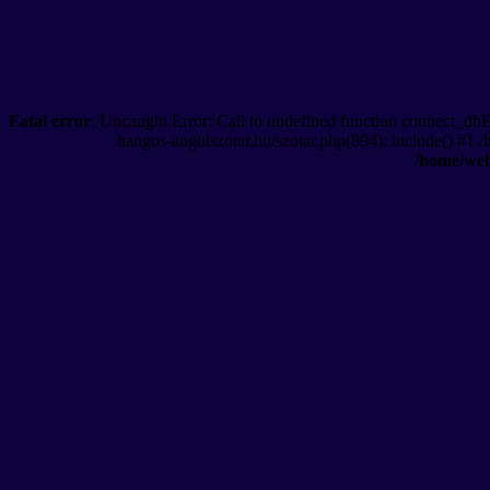
Fatal error
: Uncaught Error: Call to undefined function connect_db
hangos-angolszotar.hu/szotar.php(894): include() #1 
/home/web