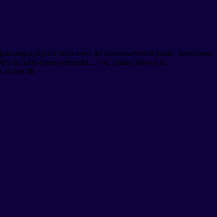
gyar-angol.php:16 Stack trace: #0 /home/webmulti/public_html/kepes-
9): include('/home/webmulti/...') #2 {main} thrown in
p
on line
16