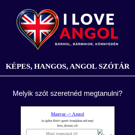
KÉPES, HANGOS, ANGOL SZÓTÁR
Melyik szót szeretnéd megtanulni?
Magyar -> Angol
Az igéket főnévi igenév formájában add meg!
futni, játszani, stb.