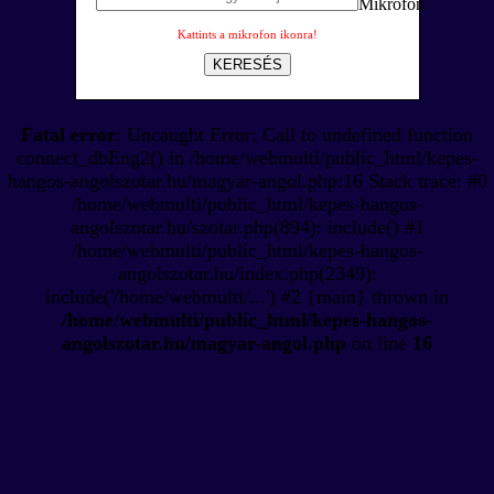
Kattints a mikrofon ikonra!
KERESÉS
Fatal error
: Uncaught Error: Call to undefined function
connect_dbEng2() in /home/webmulti/public_html/kepes-
hangos-angolszotar.hu/magyar-angol.php:16 Stack trace: #0
/home/webmulti/public_html/kepes-hangos-
angolszotar.hu/szotar.php(894): include() #1
/home/webmulti/public_html/kepes-hangos-
angolszotar.hu/index.php(2349):
include('/home/webmulti/...') #2 {main} thrown in
/home/webmulti/public_html/kepes-hangos-
angolszotar.hu/magyar-angol.php
on line
16