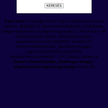
KERESÉS
Fatal error
: Uncaught Error: Call to undefined function
connect_dbEng2() in /home/webmulti/public_html/kepes-
hangos-angolszotar.hu/angol-magyar.php:12 Stack trace: #0
/home/webmulti/public_html/kepes-hangos-
angolszotar.hu/szotar.php(892): include() #1
/home/webmulti/public_html/kepes-hangos-
angolszotar.hu/index.php(2349):
include('/home/webmulti/...') #2 {main} thrown in
/home/webmulti/public_html/kepes-hangos-
angolszotar.hu/angol-magyar.php
on line
12