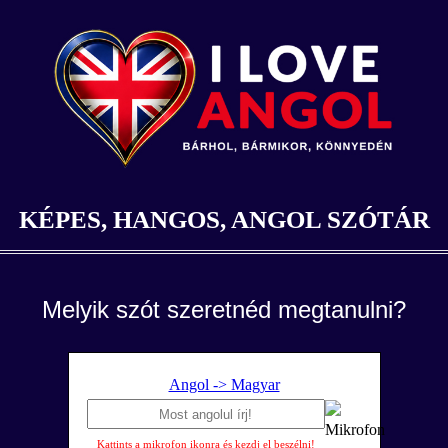
KÉPES, HANGOS, ANGOL SZÓTÁR
Melyik szót szeretnéd megtanulni?
Angol -> Magyar
Kattints a mikrofon ikonra és kezdj el beszélni!