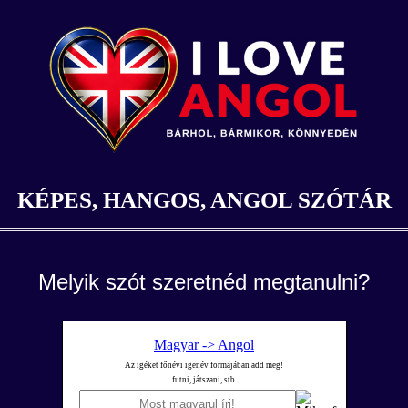
KÉPES, HANGOS, ANGOL SZÓTÁR
Melyik szót szeretnéd megtanulni?
Magyar -> Angol
Az igéket főnévi igenév formájában add meg!
futni, játszani, stb.