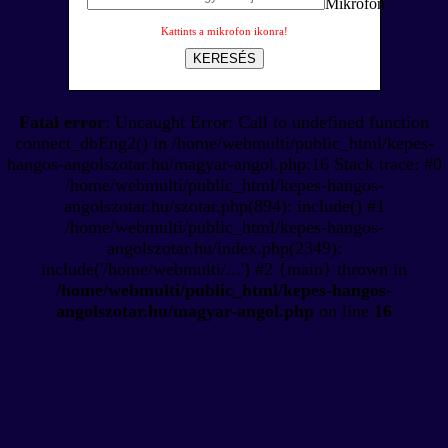
Kattints a mikrofon ikonra!
KERESÉS
Fatal error
: Uncaught Error: Call to undefined function
connect_dbEng2() in /home/webmulti/public_html/kepes-
hangos-angolszotar.hu/magyar-angol.php:16 Stack trace: #0
/home/webmulti/public_html/kepes-hangos-
angolszotar.hu/szotar.php(894): include() #1
/home/webmulti/public_html/kepes-hangos-
angolszotar.hu/index.php(2349):
include('/home/webmulti/...') #2 {main} thrown in
/home/webmulti/public_html/kepes-hangos-
angolszotar.hu/magyar-angol.php
on line
16