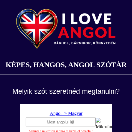
KÉPES, HANGOS, ANGOL SZÓTÁR
Melyik szót szeretnéd megtanulni?
Angol -> Magyar
Kattints a mikrofon ikonra és kezdj el beszélni!