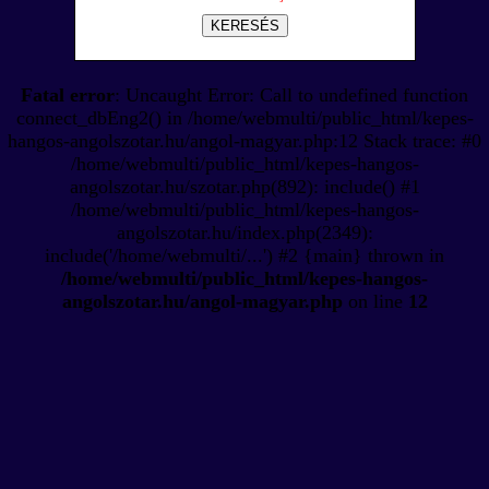
KERESÉS
Fatal error
: Uncaught Error: Call to undefined function
connect_dbEng2() in /home/webmulti/public_html/kepes-
hangos-angolszotar.hu/angol-magyar.php:12 Stack trace: #0
/home/webmulti/public_html/kepes-hangos-
angolszotar.hu/szotar.php(892): include() #1
/home/webmulti/public_html/kepes-hangos-
angolszotar.hu/index.php(2349):
include('/home/webmulti/...') #2 {main} thrown in
/home/webmulti/public_html/kepes-hangos-
angolszotar.hu/angol-magyar.php
on line
12