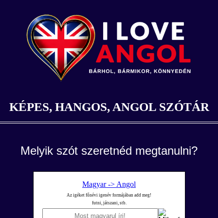
KÉPES, HANGOS, ANGOL SZÓTÁR
Melyik szót szeretnéd megtanulni?
Magyar -> Angol
Az igéket főnévi igenév formájában add meg!
futni, játszani, stb.