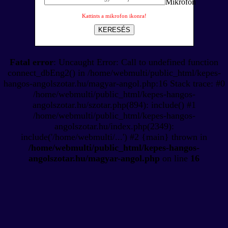
Kattints a mikrofon ikonra!
KERESÉS
Fatal error
: Uncaught Error: Call to undefined function
connect_dbEng2() in /home/webmulti/public_html/kepes-
hangos-angolszotar.hu/magyar-angol.php:16 Stack trace: #0
/home/webmulti/public_html/kepes-hangos-
angolszotar.hu/szotar.php(894): include() #1
/home/webmulti/public_html/kepes-hangos-
angolszotar.hu/index.php(2349):
include('/home/webmulti/...') #2 {main} thrown in
/home/webmulti/public_html/kepes-hangos-
angolszotar.hu/magyar-angol.php
on line
16