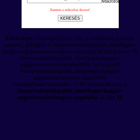
Kattints a mikrofon ikonra!
KERESÉS
Fatal error
: Uncaught Error: Call to undefined function
connect_dbEng2() in /home/webmulti/public_html/kepes-
hangos-angolszotar.hu/magyar-angol.php:16 Stack trace: #0
/home/webmulti/public_html/kepes-hangos-
angolszotar.hu/szotar.php(894): include() #1
/home/webmulti/public_html/kepes-hangos-
angolszotar.hu/index.php(2349):
include('/home/webmulti/...') #2 {main} thrown in
/home/webmulti/public_html/kepes-hangos-
angolszotar.hu/magyar-angol.php
on line
16