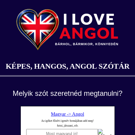
KÉPES, HANGOS, ANGOL SZÓTÁR
Melyik szót szeretnéd megtanulni?
Magyar -> Angol
Az igéket főnévi igenév formájában add meg!
futni, játszani, stb.