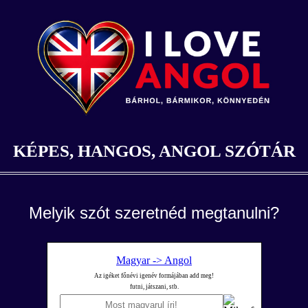
KÉPES, HANGOS, ANGOL SZÓTÁR
Melyik szót szeretnéd megtanulni?
Magyar -> Angol
Az igéket főnévi igenév formájában add meg!
futni, játszani, stb.