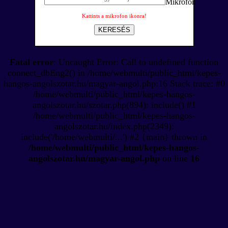
Kattints a mikrofon ikonra!
KERESÉS
Fatal error
: Uncaught Error: Call to undefined function
connect_dbEng2() in /home/webmulti/public_html/kepes-
hangos-angolszotar.hu/magyar-angol.php:16 Stack trace: #0
/home/webmulti/public_html/kepes-hangos-
angolszotar.hu/szotar.php(894): include() #1
/home/webmulti/public_html/kepes-hangos-
angolszotar.hu/index.php(2349):
include('/home/webmulti/...') #2 {main} thrown in
/home/webmulti/public_html/kepes-hangos-
angolszotar.hu/magyar-angol.php
on line
16