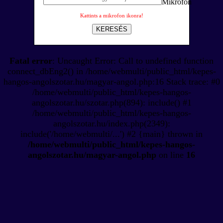
Kattints a mikrofon ikonra!
KERESÉS
Fatal error
: Uncaught Error: Call to undefined function
connect_dbEng2() in /home/webmulti/public_html/kepes-
hangos-angolszotar.hu/magyar-angol.php:16 Stack trace: #0
/home/webmulti/public_html/kepes-hangos-
angolszotar.hu/szotar.php(894): include() #1
/home/webmulti/public_html/kepes-hangos-
angolszotar.hu/index.php(2349):
include('/home/webmulti/...') #2 {main} thrown in
/home/webmulti/public_html/kepes-hangos-
angolszotar.hu/magyar-angol.php
on line
16