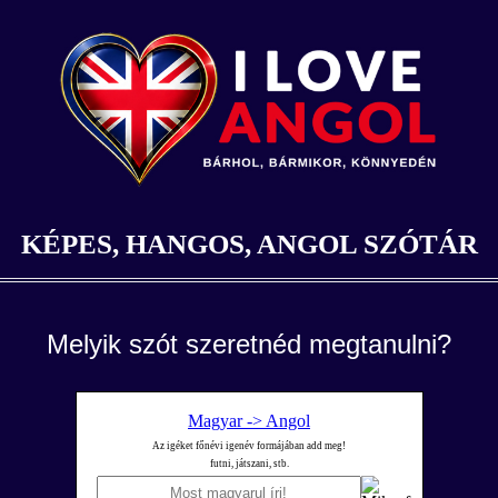
KÉPES, HANGOS, ANGOL SZÓTÁR
Melyik szót szeretnéd megtanulni?
Magyar -> Angol
Az igéket főnévi igenév formájában add meg!
futni, játszani, stb.