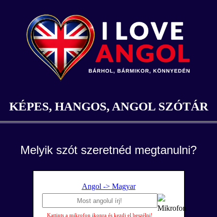
KÉPES, HANGOS, ANGOL SZÓTÁR
Melyik szót szeretnéd megtanulni?
Angol -> Magyar
Kattints a mikrofon ikonra és kezdj el beszélni!