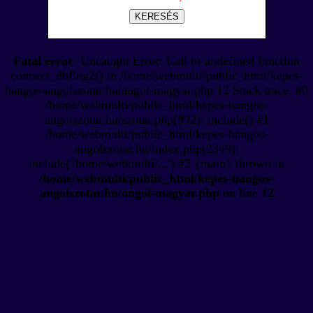
KERESÉS
Fatal error
: Uncaught Error: Call to undefined function
connect_dbEng2() in /home/webmulti/public_html/kepes-
hangos-angolszotar.hu/angol-magyar.php:12 Stack trace: #0
/home/webmulti/public_html/kepes-hangos-
angolszotar.hu/szotar.php(892): include() #1
/home/webmulti/public_html/kepes-hangos-
angolszotar.hu/index.php(2349):
include('/home/webmulti/...') #2 {main} thrown in
/home/webmulti/public_html/kepes-hangos-
angolszotar.hu/angol-magyar.php
on line
12