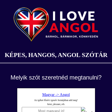
KÉPES, HANGOS, ANGOL SZÓTÁR
Melyik szót szeretnéd megtanulni?
Magyar -> Angol
Az igéket főnévi igenév formájában add meg!
futni, játszani, stb.