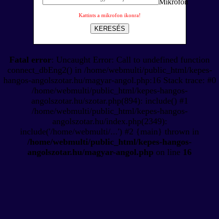
Kattints a mikrofon ikonra!
KERESÉS
Fatal error
: Uncaught Error: Call to undefined function
connect_dbEng2() in /home/webmulti/public_html/kepes-
hangos-angolszotar.hu/magyar-angol.php:16 Stack trace: #0
/home/webmulti/public_html/kepes-hangos-
angolszotar.hu/szotar.php(894): include() #1
/home/webmulti/public_html/kepes-hangos-
angolszotar.hu/index.php(2349):
include('/home/webmulti/...') #2 {main} thrown in
/home/webmulti/public_html/kepes-hangos-
angolszotar.hu/magyar-angol.php
on line
16