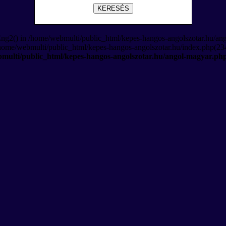
KERESÉS
Eng2() in /home/webmulti/public_html/kepes-hangos-angolszotar.hu/an
/home/webmulti/public_html/kepes-hangos-angolszotar.hu/index.php(234
multi/public_html/kepes-hangos-angolszotar.hu/angol-magyar.ph