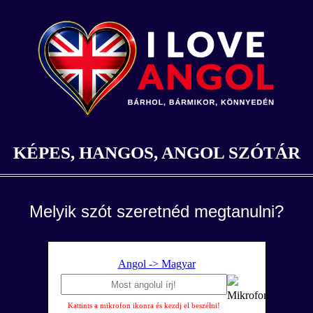
KÉPES, HANGOS, ANGOL SZÓTÁR
Melyik szót szeretnéd megtanulni?
Angol -> Magyar
Kattints a mikrofon ikonra és kezdj el beszélni!