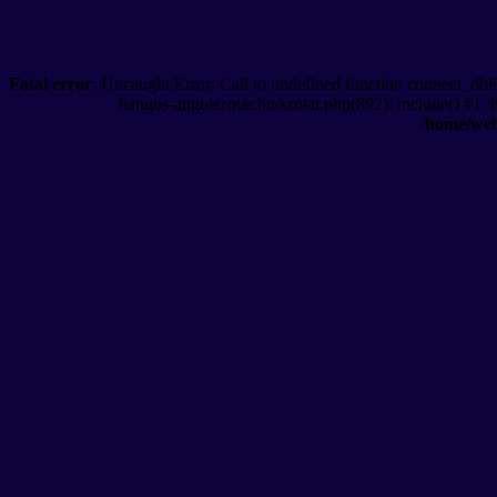
Fatal error
: Uncaught Error: Call to undefined function connect_db
hangos-angolszotar.hu/szotar.php(892): include() #1 
/home/web