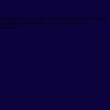
gol-magyar.php:12 Stack trace: #0 /home/webmulti/public_html/kepes-
9): include('/home/webmulti/...') #2 {main} thrown in
p
on line
12