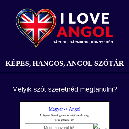
KÉPES, HANGOS, ANGOL SZÓTÁR
Melyik szót szeretnéd megtanulni?
Magyar -> Angol
Az igéket főnévi igenév formájában add meg!
futni, játszani, stb.