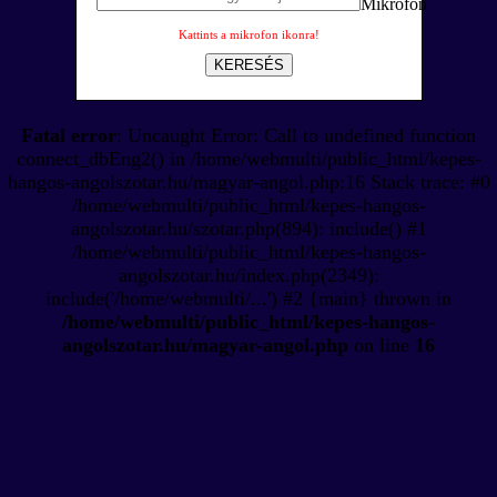
Kattints a mikrofon ikonra!
KERESÉS
Fatal error
: Uncaught Error: Call to undefined function
connect_dbEng2() in /home/webmulti/public_html/kepes-
hangos-angolszotar.hu/magyar-angol.php:16 Stack trace: #0
/home/webmulti/public_html/kepes-hangos-
angolszotar.hu/szotar.php(894): include() #1
/home/webmulti/public_html/kepes-hangos-
angolszotar.hu/index.php(2349):
include('/home/webmulti/...') #2 {main} thrown in
/home/webmulti/public_html/kepes-hangos-
angolszotar.hu/magyar-angol.php
on line
16