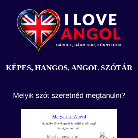
KÉPES, HANGOS, ANGOL SZÓTÁR
Melyik szót szeretnéd megtanulni?
Magyar -> Angol
Az igéket főnévi igenév formájában add meg!
futni, játszani, stb.