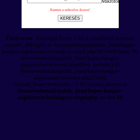
Kattints a mikrofon ikonra!
KERESÉS
Fatal error
: Uncaught Error: Call to undefined function
connect_dbEng2() in /home/webmulti/public_html/kepes-
hangos-angolszotar.hu/magyar-angol.php:16 Stack trace: #0
/home/webmulti/public_html/kepes-hangos-
angolszotar.hu/szotar.php(894): include() #1
/home/webmulti/public_html/kepes-hangos-
angolszotar.hu/index.php(2349):
include('/home/webmulti/...') #2 {main} thrown in
/home/webmulti/public_html/kepes-hangos-
angolszotar.hu/magyar-angol.php
on line
16