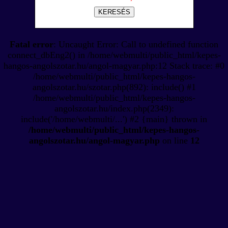
KERESÉS
Fatal error
: Uncaught Error: Call to undefined function
connect_dbEng2() in /home/webmulti/public_html/kepes-
hangos-angolszotar.hu/angol-magyar.php:12 Stack trace: #0
/home/webmulti/public_html/kepes-hangos-
angolszotar.hu/szotar.php(892): include() #1
/home/webmulti/public_html/kepes-hangos-
angolszotar.hu/index.php(2349):
include('/home/webmulti/...') #2 {main} thrown in
/home/webmulti/public_html/kepes-hangos-
angolszotar.hu/angol-magyar.php
on line
12