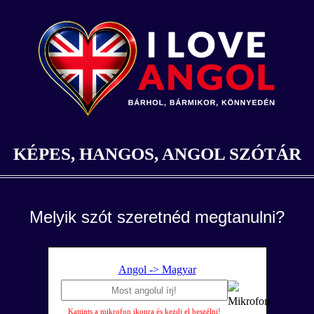
KÉPES, HANGOS, ANGOL SZÓTÁR
Melyik szót szeretnéd megtanulni?
Angol -> Magyar
Kattints a mikrofon ikonra és kezdj el beszélni!