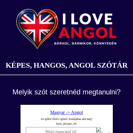
KÉPES, HANGOS, ANGOL SZÓTÁR
Melyik szót szeretnéd megtanulni?
Magyar -> Angol
Az igéket főnévi igenév formájában add meg!
futni, játszani, stb.