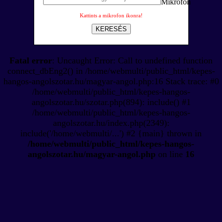
Kattints a mikrofon ikonra!
KERESÉS
Fatal error
: Uncaught Error: Call to undefined function
connect_dbEng2() in /home/webmulti/public_html/kepes-
hangos-angolszotar.hu/magyar-angol.php:16 Stack trace: #0
/home/webmulti/public_html/kepes-hangos-
angolszotar.hu/szotar.php(894): include() #1
/home/webmulti/public_html/kepes-hangos-
angolszotar.hu/index.php(2349):
include('/home/webmulti/...') #2 {main} thrown in
/home/webmulti/public_html/kepes-hangos-
angolszotar.hu/magyar-angol.php
on line
16