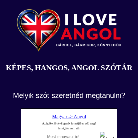
KÉPES, HANGOS, ANGOL SZÓTÁR
Melyik szót szeretnéd megtanulni?
Magyar -> Angol
Az igéket főnévi igenév formájában add meg!
futni, játszani, stb.