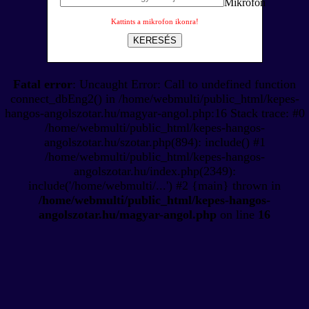
Kattints a mikrofon ikonra!
KERESÉS
Fatal error
: Uncaught Error: Call to undefined function
connect_dbEng2() in /home/webmulti/public_html/kepes-
hangos-angolszotar.hu/magyar-angol.php:16 Stack trace: #0
/home/webmulti/public_html/kepes-hangos-
angolszotar.hu/szotar.php(894): include() #1
/home/webmulti/public_html/kepes-hangos-
angolszotar.hu/index.php(2349):
include('/home/webmulti/...') #2 {main} thrown in
/home/webmulti/public_html/kepes-hangos-
angolszotar.hu/magyar-angol.php
on line
16