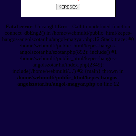
KERESÉS
Fatal error
: Uncaught Error: Call to undefined function
connect_dbEng2() in /home/webmulti/public_html/kepes-
hangos-angolszotar.hu/angol-magyar.php:12 Stack trace: #0
/home/webmulti/public_html/kepes-hangos-
angolszotar.hu/szotar.php(892): include() #1
/home/webmulti/public_html/kepes-hangos-
angolszotar.hu/index.php(2349):
include('/home/webmulti/...') #2 {main} thrown in
/home/webmulti/public_html/kepes-hangos-
angolszotar.hu/angol-magyar.php
on line
12