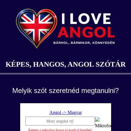
KÉPES, HANGOS, ANGOL SZÓTÁR
Melyik szót szeretnéd megtanulni?
Angol -> Magyar
Kattints a mikrofon ikonra és kezdj el beszélni!