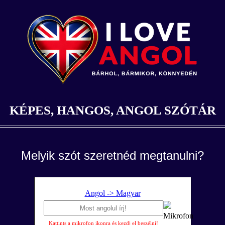
KÉPES, HANGOS, ANGOL SZÓTÁR
Melyik szót szeretnéd megtanulni?
Angol -> Magyar
Kattints a mikrofon ikonra és kezdj el beszélni!