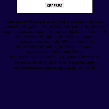
KERESÉS
Fatal error
: Uncaught Error: Call to undefined function
connect_dbEng2() in /home/webmulti/public_html/kepes-
hangos-angolszotar.hu/angol-magyar.php:12 Stack trace: #0
/home/webmulti/public_html/kepes-hangos-
angolszotar.hu/szotar.php(892): include() #1
/home/webmulti/public_html/kepes-hangos-
angolszotar.hu/index.php(2349):
include('/home/webmulti/...') #2 {main} thrown in
/home/webmulti/public_html/kepes-hangos-
angolszotar.hu/angol-magyar.php
on line
12