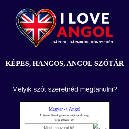
KÉPES, HANGOS, ANGOL SZÓTÁR
Melyik szót szeretnéd megtanulni?
Magyar -> Angol
Az igéket főnévi igenév formájában add meg!
futni, játszani, stb.