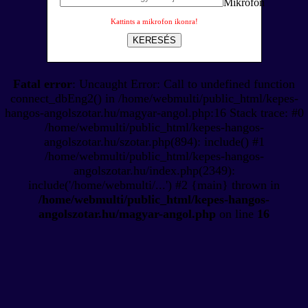
Kattints a mikrofon ikonra!
KERESÉS
Fatal error
: Uncaught Error: Call to undefined function
connect_dbEng2() in /home/webmulti/public_html/kepes-
hangos-angolszotar.hu/magyar-angol.php:16 Stack trace: #0
/home/webmulti/public_html/kepes-hangos-
angolszotar.hu/szotar.php(894): include() #1
/home/webmulti/public_html/kepes-hangos-
angolszotar.hu/index.php(2349):
include('/home/webmulti/...') #2 {main} thrown in
/home/webmulti/public_html/kepes-hangos-
angolszotar.hu/magyar-angol.php
on line
16