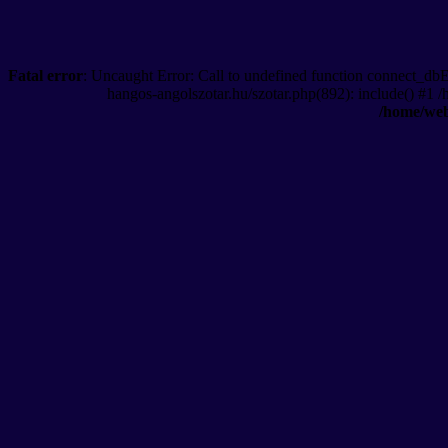
Fatal error
: Uncaught Error: Call to undefined function connect_db
hangos-angolszotar.hu/szotar.php(892): include() #1 
/home/web