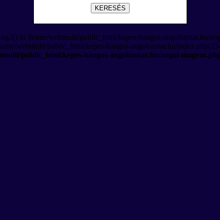
KERESÉS
Eng2() in /home/webmulti/public_html/kepes-hangos-angolszotar.hu/an
/home/webmulti/public_html/kepes-hangos-angolszotar.hu/index.php(234
multi/public_html/kepes-hangos-angolszotar.hu/angol-magyar.ph