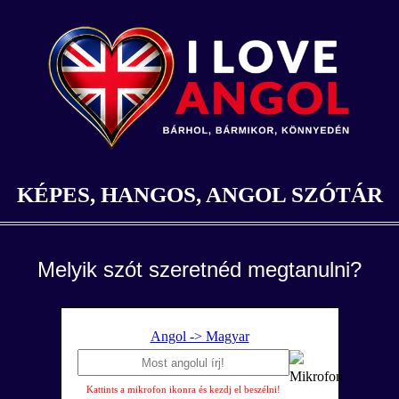
KÉPES, HANGOS, ANGOL SZÓTÁR
Melyik szót szeretnéd megtanulni?
Angol -> Magyar
Kattints a mikrofon ikonra és kezdj el beszélni!