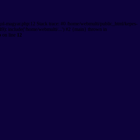
gol-magyar.php:12 Stack trace: #0 /home/webmulti/public_html/kepes-
9): include('/home/webmulti/...') #2 {main} thrown in
p
on line
12